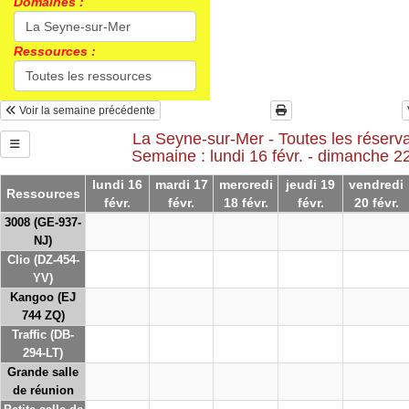
Domaines :
Ressources :
Voir la semaine précédente
La Seyne-sur-Mer - Toutes les réserva
Semaine : lundi 16 févr. - dimanche 22
lundi 16
mardi 17
mercredi
jeudi 19
vendredi
Ressources
févr.
févr.
18 févr.
févr.
20 févr.
3008 (GE-937-
NJ)
Clio (DZ-454-
YV)
Kangoo (EJ
744 ZQ)
Traffic (DB-
294-LT)
Grande salle
de réunion