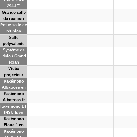
294-LT)
Grande salle
de réunion
Petite salle de
réunion
Salle
polyvalente
Système de
visio / Grand
écran
Vidéo
projecteur
Kakémono
Albatross en
Kakémono
Albatross fr
Kakémono DT
INSU fr/en
Kakémono
Flotte 1 en
Kakémono