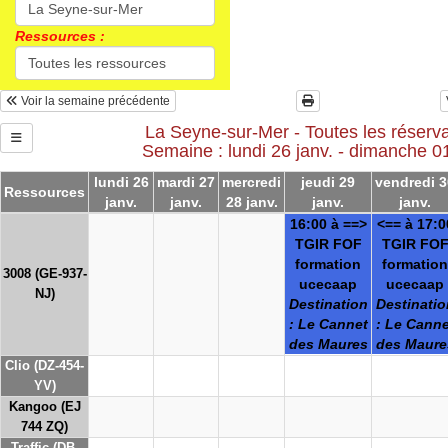
Ressources :
Voir la semaine précédente
La Seyne-sur-Mer - Toutes les réserva
Semaine : lundi 26 janv. - dimanche 01
lundi 26
mardi 27
mercredi
jeudi 29
vendredi 3
Ressources
janv.
janv.
28 janv.
janv.
janv.
16:00 à ==>
<== à 17:0
TGIR FOF
TGIR FO
formation
formation
3008 (GE-937-
ucecaap
ucecaap
NJ)
Destination
Destinatio
: Le Cannet
: Le Canne
des Maures
des Maure
Clio (DZ-454-
YV)
Kangoo (EJ
744 ZQ)
Traffic (DB-