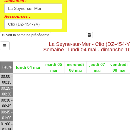
Domaines :
Ressources :
Voir la semaine précédente
La Seyne-sur-Mer - Clio (DZ-454-
Semaine : lundi 04 mai - dimanche 1
mardi 05
mercredi
jeudi 07
vendredi
Heure
lundi 04 mai
mai
06 mai
mai
08 mai
00:00 -
00:15
00:15 -
00:30
00:30 -
00:45
00:45 -
01:00
01:00 -
01:15