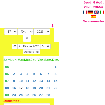
Jeudi 6 Août
2026
23
h
54
Se connecter
Février 2026
Aujourd'hui
Sem
Lun.
Mar.
Mer.
Jeu.
Ven.
Sam.
Dim.
05
1
06
2
3
4
5
6
7
8
07
9
10
11
12
13
14
15
08
16
17
18
19
20
21
22
09
23
24
25
26
27
28
Domaines :