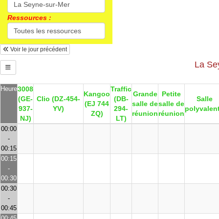
Ressources :
Voir le jour précédent
La Sey
Heure
3008
Traffic
Kangoo
Grande
Petite
(GE-
Clio (DZ-454-
(DB-
Salle
(EJ 744
salle de
salle de
937-
YV)
294-
polyvalen
ZQ)
réunion
réunion
NJ)
LT)
00:00
-
00:15
00:15
-
00:30
00:30
-
00:45
00:45